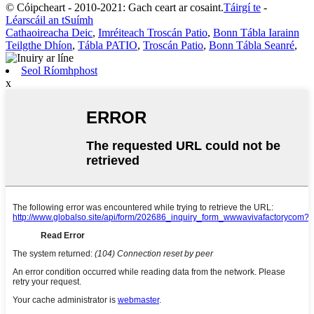
© Cóipcheart - 2010-2021: Gach ceart ar cosaint.
Táirgí te
-
Léarscáil an tSuímh
Cathaoireacha Deic
,
Imréiteach Troscán Patio
,
Bonn Tábla Iarainn
Teilgthe Dhíon
,
Tábla PATIO
,
Troscán Patio
,
Bonn Tábla Seanré
,
Seol Ríomhphost
x