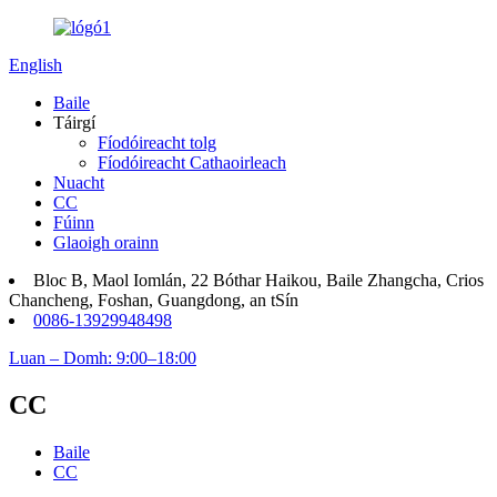
English
Baile
Táirgí
Fíodóireacht tolg
Fíodóireacht Cathaoirleach
Nuacht
CC
Fúinn
Glaoigh orainn
Bloc B, Maol Iomlán, 22 Bóthar Haikou, Baile Zhangcha, Crios
Chancheng, Foshan, Guangdong, an tSín
0086-13929948498
Luan – Domh: 9:00–18:00
CC
Baile
CC