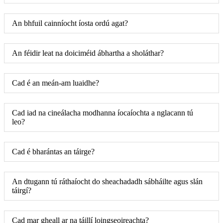
An bhfuil cainníocht íosta ordú agat?
An féidir leat na doiciméid ábhartha a sholáthar?
Cad é an meán-am luaidhe?
Cad iad na cineálacha modhanna íocaíochta a nglacann tú
leo?
Cad é bharántas an táirge?
An dtugann tú ráthaíocht do sheachadadh sábháilte agus slán
táirgí?
Cad mar gheall ar na táillí loingseoireachta?