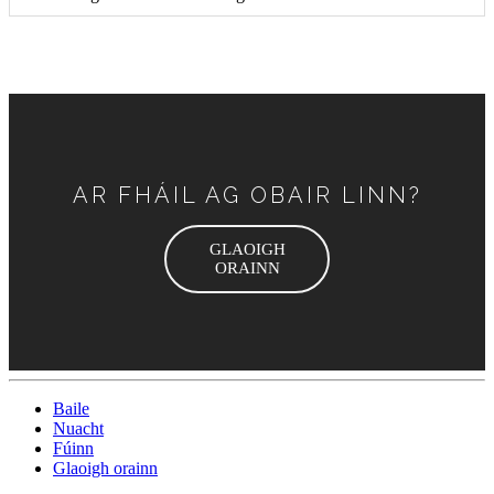
AR FHÁIL AG OBAIR LINN?
GLAOIGH
ORAINN
Baile
Nuacht
Fúinn
Glaoigh orainn